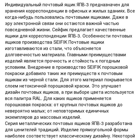
Индивидуальный почтовый ящик ЯПВ-3 предназначен для
хранения корреспонденции в офисных и жилых зданиях. Все
когда-нибудь пользовались почтовыми ящиками. Даже в
эру электронной связи они остаются важной частью
повседневной жизни. Сейфик предлагает качественные
ящики для корреспонденции ЯПВ-3. Особенности почтовых
ящиков производства SEIFIK Почтовые ящики
изготавливаются из стали, что объясняется
долговечностью материала. Главными преимуществами
изделий является прочность и стойкость к погодным
условиям. Внедрение в производство SEIFIK порошковой
покраски добавило таких же преимуществ к почтовым
ящикам из черной стали. Для этого материал покрывается
слоем нетоксичной порошковой краски. Это улучшает
дизайн почтовых ящиков, а при выборе цвета используется
вся палитра RAL. Для каких ящиков применяется
порошковая покраска: от крупных почтовых ящиков до
невероятно малых; от неповторимых единичных
экземпляров до массовых изделий.
Серия металлических почтовых ящиков ЯПВ-3 разработана
для ценителей традиций. Изделие прямоугольной формы
наиболее соответствует классическому дизайну. Некоторой