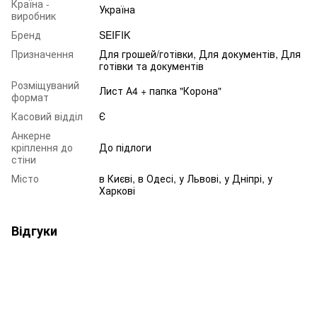
Країна -
Україна
виробник
Бренд
SEIFIK
Призначення
Для грошей/готівки, Для документів, Для
готівки та документів
Розміщуваний
Лист А4 + папка "Корона"
формат
Касовий відділ
Є
Анкерне
кріплення до
До підлоги
стіни
Місто
в Києві, в Одесі, у Львові, у Дніпрі, у
Харкові
Відгуки