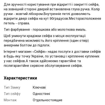
Для зручності користування при відкритті і закритті сейфа,
на зовнішній стороні дверей встановлена ​​глуха ручка. Колір
ручки - жовтий лібохром.Внутренніе петлі дозволяють
відкрити двері сейфа на кут 90градусов.Месторасположеніе
петель - справа.
Тип фарбування - порошкова або молоткова емаль.
Щоб уникнути крадіжки сейфа з місця експлуатації
передбачена можливість його кріплення (один отвір)
анкерним болтом до підлоги.
Інтернет-магазин «Сейфік» надає послуги з доставки сейфів
в будь-яку точку України, по установці і кріпленню куплених
у нас сейфов.А також здійснюємо гарантійне та
післягарантійне сервісне обслуговування сейфів.
Характеристики
Тип Замку
Ключові
Тип сейфу
Одностінні
Монтаж
Отдельностоящие