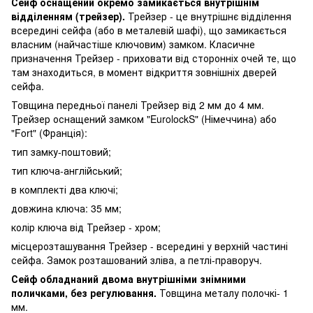
Сейф оснащений окремо замикається внутрішнім
відділенням (трейзер).
Трейзер - це внутрішнє відділення
всередині сейфа (або в металевій шафі), що замикається
власним (найчастіше ключовим) замком. Класичне
призначення Трейзер - приховати від сторонніх очей те, що
там знаходиться, в момент відкриття зовнішніх дверей
сейфа.
Товщина передньої панелі Трейзер від 2 мм до 4 мм.
Трейзер оснащений замком "EurolockS" (Німеччина) або
"Fort" (Франція):
тип замку-поштовий;
тип ключа-англійський;
в комплекті два ключі;
довжина ключа: 35 мм;
колір ключа від Трейзер - хром;
місцерозташування Трейзер - всередині у верхній частині
сейфа. Замок розташований зліва, а петлі-праворуч.
Сейф обладнаний двома внутрішніми знімними
поличками, без регулювання.
Товщина металу полочкі- 1
мм.