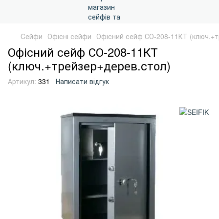
Cейфи
Офісні сейфи
Офісний сейф СО-208-11КТ (ключ.+т
Офісний сейф СО-208-11КТ
(ключ.+трейзер+дерев.стол)
Артикул:
331
Написати відгук