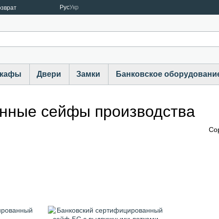
Рус
Укр
озврат
шкафы
Двери
Замки
Банковское оборудовани
нные сейфы производства
Со