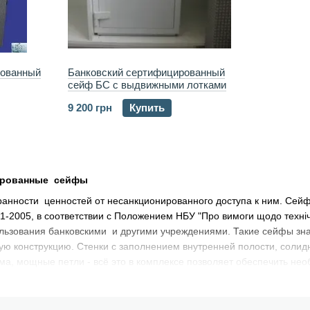
рованный
Банковский сертифицированный
сейф БС с выдвижными лотками
9 200 грн
Купить
ированные сейфы
анности ценностей от несанкционированного доступа к ним. Сей
-2005, в соответствии с Положением НБУ "Про вимоги щодо технічн
льзования банковскими и другими учреждениями. Такие сейфы зна
ю конструкцию. Стенки с заполнением внутренней полости, солидн
а, мощные петли - всё это в комплексе позволяет обеспечить не