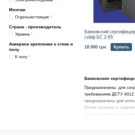
Монтаж
Отдельностоящие
2
Страна - производитель
Банковский сертифици
Украина
2
сейф БС 2-09
Анкерное крепление к стене и
18 000 грн
Купить
полу
К полу
2
Банковские сертифиц
Предназначены для сохр
требованиям ДСТУ 4012.1
предназначены для испо
более прочную и надежну
мощная ригельная систем