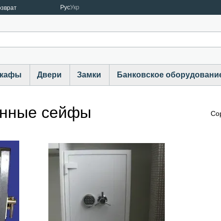
Рус
Укр
озврат
шкафы
Двери
Замки
Банковское оборудовани
анные сейфы
Со