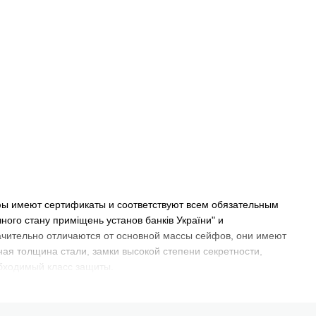
фы имеют сертификаты и соответствуют всем обязательным
ого стану приміщень установ банків України" и
чительно отличаются от основной массы сейфов, они имеют
ая толщина стали, замки высокой степени секретности,
обходимый класс защиты.