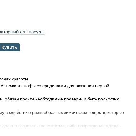
аторный для посуды
Купить
лонах красоты.
 Аптечки и шкафы со средствами для оказания первой
ли, обязан пройти необходимые проверки и быть полностью
му воздействию разнообразных химических веществ, которые
не должно возникать травматизма, либо повреждения одежды.
 и не стоять больших усилий. Колесики должны обладать