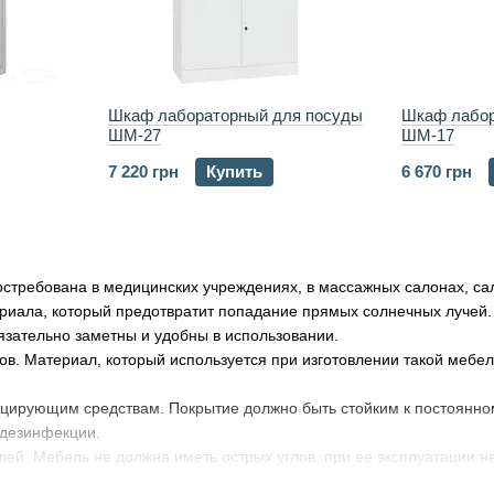
Шкаф лабораторный для посуды
Шкаф лабор
ШМ-27
ШМ-17
7 220 грн
Купить
6 670 грн
стребована в медицинских учреждениях, в массажных салонах, са
риала, который предотвратит попадание прямых солнечных лучей.
зательно заметны и удобны в использовании.
ов. Материал, который используется при изготовлении такой мебе
фицирующим средствам. Покрытие должно быть стойким к постоянно
 дезинфекции.
алей. Мебель не должна иметь острых углов, при ее эксплуатации 
вки. Транспортировка медицинской мебели вынуждена быть удобной