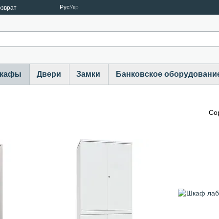
Рус
Укр
озврат
шкафы
Двери
Замки
Банковское оборудовани
Со