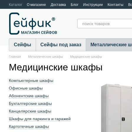
Перейти к основному контенту
Каталог
О магазине
Доставка
Блог
Инструкции
Контакты
В
Cейфы
Сейфы под заказ
Металлические 
Главная
Металлические шкафы
Медицинские шкафы
Медицинские шкафы
Компьютерные шкафы
Офисные шкафы
Абонентские шкафы
Бухгалтерские шкафы
Канцелярские шкафы
Шкафы для паркинга и гаражей
Картотечные шкафы