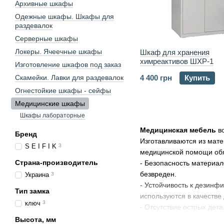
Архивные шкафы
Одежные шкафы. Шкафы для
раздевалок
Серверные шкафы
Локеры. Ячеечные шкафы
Шкаф для хранения
химреактивов ШХР-1
Изготовление шкафов под заказ
Скамейки. Лавки для раздевалок
4 400 грн
Купить
Огнестойкие шкафы - сейфы
Медицинские шкафы
Шкафы лабораторные
Медицинская мебель
во
Бренд
Изготавливаются из мате
S E I F I K
3
медицинской помощи обя
Страна-производитель
- Безопасность материал
безвреден.
Украина
3
- Устойчивость к дезин
Тип замка
используются в качестве
ключ
3
- Отсутствие острых дет
- Удобство транспортиро
Высота, мм