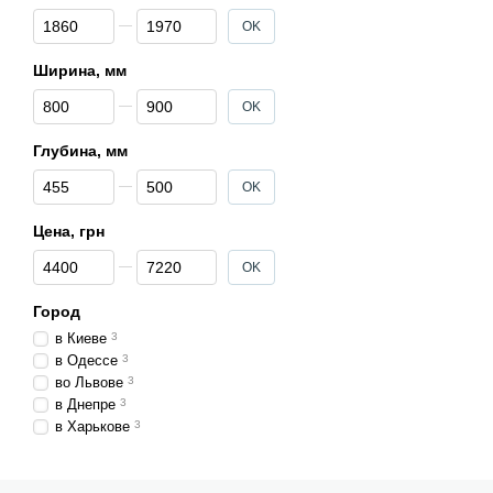
тормозами, чтобы предо
От Высота, мм
До Высота, мм
OK
- Выносливость. Способн
Ширина, мм
От Ширина, мм
До Ширина, мм
OK
Глубина, мм
От Глубина, мм
До Глубина, мм
OK
Цена, грн
От Цена, грн
До Цена, грн
OK
Город
в Киеве
3
в Одессе
3
во Львове
3
в Днепре
3
в Харькове
3