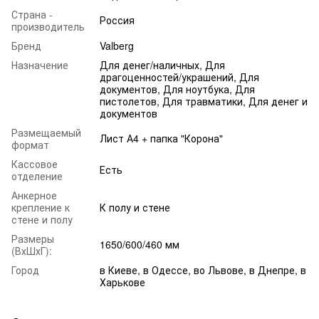
Страна -
Россия
производитель
Бренд
Valberg
Назначение
Для денег/наличных, Для
драгоценностей/украшений, Для
документов, Для ноутбука, Для
пистолетов, Для травматики, Для денег и
документов
Размещаемый
Лист А4 + папка "Корона"
формат
Кассовое
Есть
отделение
Анкерное
крепление к
К полу и стене
стене и полу
Размеры
1650/600/460 мм
(ВхШхГ):
Город
в Киеве, в Одессе, во Львове, в Днепре, в
Харькове