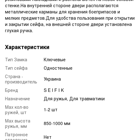
стенке.На внутренней стороне двери располагаются
металлические карманы для хранения боеприпасов и
мелких предметов.Для удобства пользования при открытии
и закрытии сейфа, на внешней стороне двери установлена
глухая ручка.
Характеристики
Тип Замка
Ключевые
Тип сейфа
Одностенные
Страна -
Украина
производитель
Бренд
S E I F I K
Назначение
Для ружья, Для травматики
Max кол-во
1-2 шт
ружей, шт
Max высота
850-1000 мм
ружья, мм
Патронное
Нет
отделение