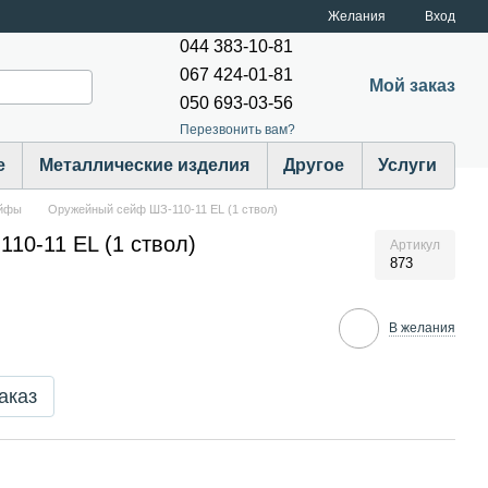
Желания
Вход
044 383-10-81
067 424-01-81
Мой заказ
050 693-03-56
Перезвонить вам?
е
Металлические изделия
Другое
Услуги
ейфы
Оружейный сейф ШЗ-110-11 EL (1 ствол)
10-11 EL (1 ствол)
Артикул
873
В желания
аказ