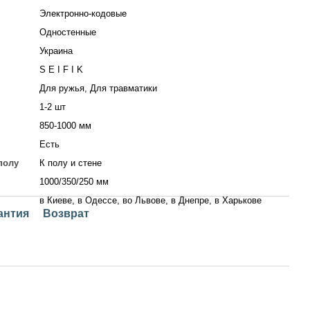
Электронно-кодовые
Одностенные
Украина
S E I F I K
Для ружья, Для травматики
1-2 шт
850-1000 мм
Есть
полу
К полу и стене
1000/350/250 мм
в Киеве, в Одессе, во Львове, в Днепре, в Харькове
антия
Возврат