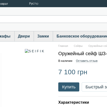
Рус
Укр
озврат
шкафы
Двери
Замки
Банковское оборудовани
Главная
Cейфы
Оружейные с
Оружейный сейф ШЗ-1
В наличии
Оставить отзыв
7 100 грн
Купить
Быстрый з
Характеристики