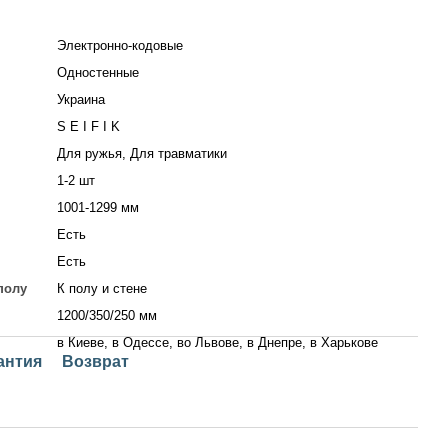
Электронно-кодовые
Одностенные
Украина
S E I F I K
Для ружья, Для травматики
1-2 шт
1001-1299 мм
Есть
Есть
полу
К полу и стене
1200/350/250 мм
в Киеве, в Одессе, во Львове, в Днепре, в Харькове
антия
Возврат