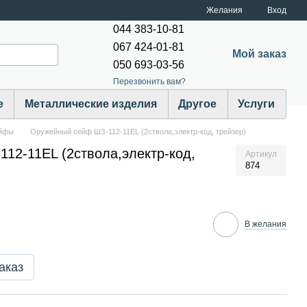
Желания
Вход
044 383-10-81
067 424-01-81
Мой заказ
050 693-03-56
Перезвонить вам?
е
Металлические изделия
Другое
Услуги
ейфы
Оружейный сейф ШЗ-112-11EL (2ствола,электр-код, трейзер)
12-11EL (2ствола,электр-код,
Артикул
874
В желания
аказ