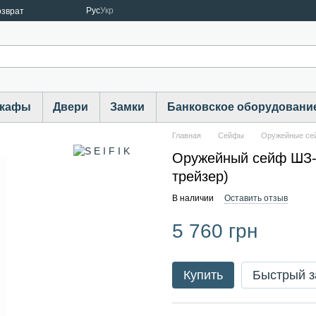
Рус
Укр
озврат
шкафы
Двери
Замки
Банковское оборудовани
Главная
Cейфы
Оружейные с
Оружейный сейф ШЗ-1
трейзер)
В наличии
Оставить отзыв
5 760 грн
Купить
Быстрый з