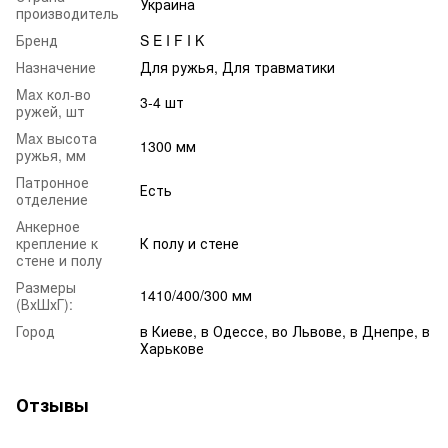
Украина
производитель
Бренд
S E I F I K
Назначение
Для ружья, Для травматики
Max кол-во
3-4 шт
ружей, шт
Max высота
1300 мм
ружья, мм
Патронное
Есть
отделение
Анкерное
крепление к
К полу и стене
стене и полу
Размеры
1410/400/300 мм
(ВхШхГ):
Город
в Киеве, в Одессе, во Львове, в Днепре, в
Харькове
Отзывы