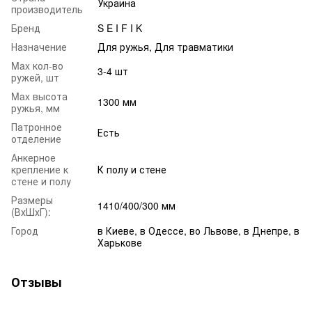
Украина
производитель
Бренд
S E I F I K
Назначение
Для ружья, Для травматики
Max кол-во
3-4 шт
ружей, шт
Max высота
1300 мм
ружья, мм
Патронное
Есть
отделение
Анкерное
крепление к
К полу и стене
стене и полу
Размеры
1410/400/300 мм
(ВхШхГ):
Город
в Киеве, в Одессе, во Львове, в Днепре, в
Харькове
Отзывы