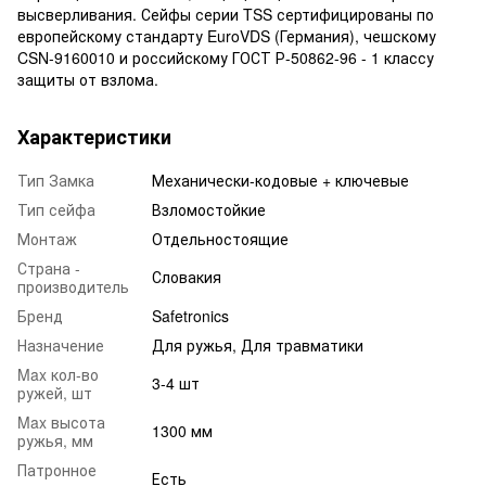
высверливания. Сейфы серии TSS сертифицированы по
европейскому стандарту EuroVDS (Германия), чешскому
CSN-9160010 и российскому ГОСТ Р-50862-96 - 1 классу
защиты от взлома.
Характеристики
Тип Замка
Механически-кодовые + ключевые
Тип сейфа
Взломостойкие
Монтаж
Отдельностоящие
Страна -
Словакия
производитель
Бренд
Safetronics
Назначение
Для ружья, Для травматики
Max кол-во
3-4 шт
ружей, шт
Max высота
1300 мм
ружья, мм
Патронное
Есть