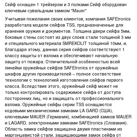
Сейф оснащен 1 трейзером и 3 полками.Сейф оборудован
ключевым сувальдным замком "Mauer"
Учитывая пожелания своих клиентов, компания SAFEtronics
разработала модели сейфов TSS, предназначенные для
хранения оружия и документов. Толщина двери сейфа 5мм,
боковые стены состоят из двух слоев стали толщиной 3 мм
и специального материала SMREKOLIT толщиной 10мм, и,
благодаря этому, данная серия сейфов соответствуют 1
классу защиты от взлома и обеспечивают начальную
защиту от пожара. Отличительной особенностью всей
линейки оружейных сейфов SAFEtronics от оружейных
шкафов других производителей – полное соответствие
технологии с технологией изготовления сейфов первого
класса. Вследствие этого, оружейный сейф может не
только контролировать содержимое сейфа от доступа
посторонних лиц, но и защищать от профессионального
взлома. Оружейные сейфы серии TSS оснащаются
кодовыми механическими замками LA GARD (США),
ключевыми MAUER (Германия), комбинацией замков MAUER
и LAGARD, электронными замками SAFEtronics (Словакия).
Область замка сейфов защищена двумя пластинами из
маргонцевистой стали, защищающими замок сейфа от