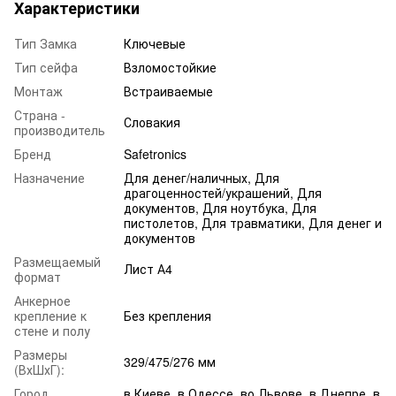
Характеристики
Тип Замка
Ключевые
Тип сейфа
Взломостойкие
Монтаж
Встраиваемые
Страна -
Словакия
производитель
Бренд
Safetronics
Назначение
Для денег/наличных, Для
драгоценностей/украшений, Для
документов, Для ноутбука, Для
пистолетов, Для травматики, Для денег и
документов
Размещаемый
Лист А4
формат
Анкерное
крепление к
Без крепления
стене и полу
Размеры
329/475/276 мм
(ВхШхГ):
Город
в Киеве, в Одессе, во Львове, в Днепре, в