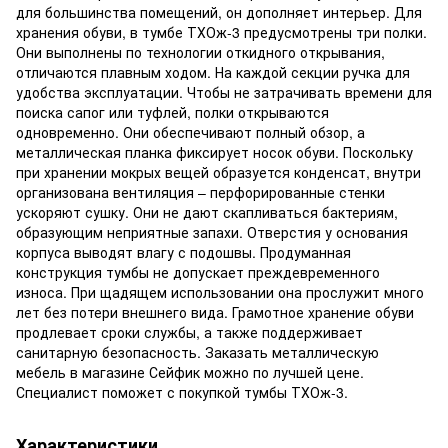
для большинства помещений, он дополняет интерьер. Для
хранения обуви, в тумбе ТХОж-3 предусмотрены три полки.
Они выполнены по технологии откидного открывания,
отличаются плавным ходом. На каждой секции ручка для
удобства эксплуатации. Чтобы не затрачивать времени для
поиска сапог или туфлей, полки открываются
одновременно. Они обеспечивают полный обзор, а
металлическая планка фиксирует носок обуви. Поскольку
при хранении мокрых вещей образуется конденсат, внутри
организована вентиляция – перфорированные стенки
ускоряют сушку. Они не дают скапливаться бактериям,
образующим неприятные запахи. Отверстия у основания
корпуса выводят влагу с подошвы. Продуманная
конструкция тумбы не допускает преждевременного
износа. При щадящем использовании она прослужит много
лет без потери внешнего вида. Грамотное хранение обуви
продлевает сроки службы, а также поддерживает
санитарную безопасность. Заказать металлическую
мебель в магазине Сейфик можно по лучшей цене.
Специалист поможет с покупкой тумбы ТХОж-3.
Характеристики