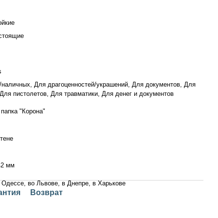
ойкие
стоящие
s
/наличных, Для драгоценностей/украшений, Для документов, Для
 Для пистолетов, Для травматики, Для денег и документов
 папка "Корона"
стене
42 мм
в Одессе, во Львове, в Днепре, в Харькове
антия
Возврат