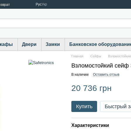
Рус
Укр
озврат
шкафы
Двери
Замки
Банковское оборудовани
Главная
Cейфы
Взломостойки
Взломостойкий сейф 
В наличии
Оставить отзыв
20 736 грн
Купить
Быстрый з
Характеристики