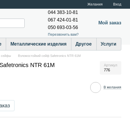
Желания
Вход
044 383-10-81
067 424-01-81
Мой заказ
050 693-03-56
Перезвонить вам?
е
Металлические изделия
Другое
Услуги
е сейфы
Взломостойкий сейф Safetronics NTR 61M
Safetronics NTR 61M
Артикул
776
В желания
аказ