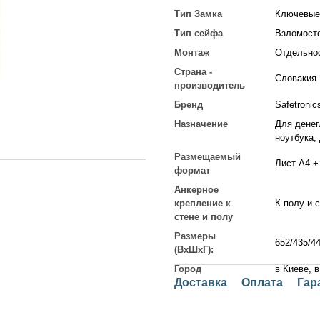
Тип Замка
Ключевые
Тип сейфа
Взломост
Монтаж
Отдельно
Страна -
Словакия
производитель
Бренд
Safetronic
Назначение
Для денег
ноутбука,
Размещаемый
Лист А4 +
формат
Анкерное
крепление к
К полу и 
стене и полу
Размеры
652/435/4
(ВхШхГ):
Город
в Киеве, 
Доставка
Оплата
Гар