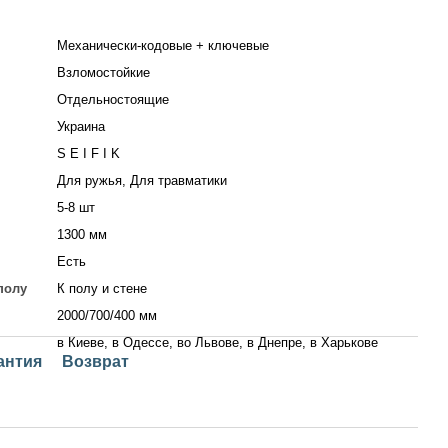
Механически-кодовые + ключевые
Взломостойкие
Отдельностоящие
Украина
S E I F I K
Для ружья, Для травматики
5-8 шт
1300 мм
Есть
полу
К полу и стене
2000/700/400 мм
в Киеве, в Одессе, во Львове, в Днепре, в Харькове
антия
Возврат