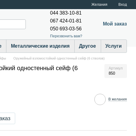
Желания
Вход
044 383-10-81
067 424-01-81
Мой заказ
050 693-03-56
Перезвонить вам?
е
Металлические изделия
Другое
Услуги
ейфы
Оружейный взломостойкий одностенный сейф (6 стволов)
йкий одностенный сейф (6
Артикул
850
В желания
аказ