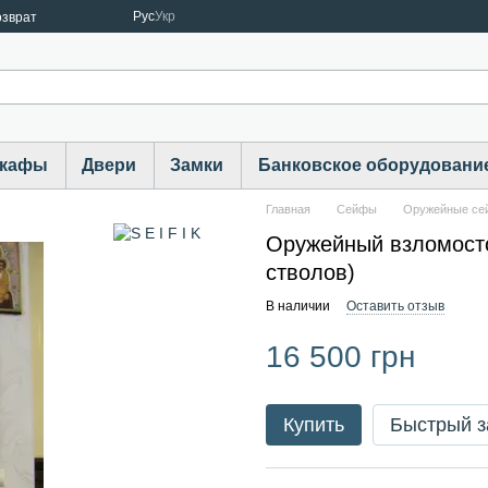
Рус
Укр
озврат
шкафы
Двери
Замки
Банковское оборудовани
Главная
Cейфы
Оружейные с
Оружейный взломосто
стволов)
В наличии
Оставить отзыв
16 500 грн
Купить
Быстрый з