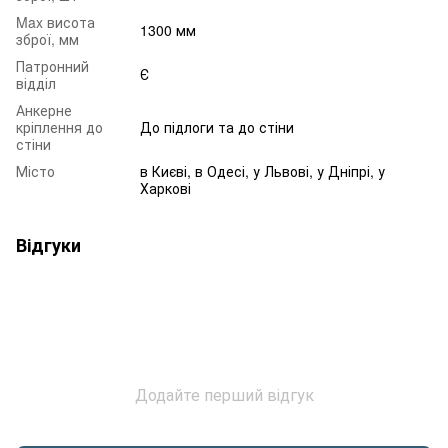
Max висота
1300 мм
зброї, мм
Патронний
Є
відділ
Анкерне
кріплення до
До підлоги та до стіни
стіни
Місто
в Києві, в Одесі, у Львові, у Дніпрі, у
Харкові
Відгуки
Додайте перший відгук