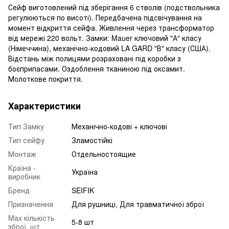
Сейф виготовлений під зберігання 6 стволів (подствольника
регулюються по висоті). Передбачена підсвічування на
момент відкриття сейфа. Живлення через трансформатор
від мережі 220 вольт. Замки: Mauer ключовий "А" класу
(Німеччина), механічно-кодовий LA GARD "В" класу (США).
Відстань між полицями розраховані під коробки з
боєприпасами. Оздоблення тканиною під оксамит.
Молоткове покриття.
Характеристики
Тип Замку
Механічно-кодові + ключові
Тип сейфу
Зламостійкі
Монтаж
Отдельностоящие
Країна -
Україна
виробник
Бренд
SEIFIK
Призначення
Для рушниці, Для травматичної зброї
Max кількість
5-8 шт
зброї, шт