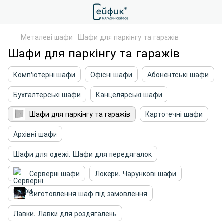
Металеві шафи
Шафи для паркінгу та гаражів
Шафи для паркінгу та гаражів
Комп'ютерні шафи
Офісні шафи
Абонентські шафи
Бухгалтерські шафи
Канцелярські шафи
Шафи для паркінгу та гаражів
Картотечні шафи
Архівні шафи
Шафи для одежі. Шафи для передягалок
Серверні шафи
Локери. Чарункові шафи
Виготовлення шаф під замовлення
Лавки. Лавки для роздягалень