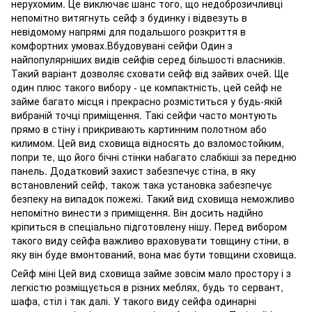
нерухомим. Це виключає шанс того, що недоброзичливці
непомітно витягнуть сейф з будинку і відвезуть в
невідомому напрямі для подальшого розкриття в
комфортних умовах.Вбудовувані сейфи Один з
найпопулярніших видів сейфів серед більшості власників.
Такий варіант дозволяє сховати сейф від зайвих очей. Ще
один плюс такого вибору - це компактність, цей сейф не
займе багато місця і прекрасно розміститься у будь-якій
вибраній точці приміщення. Такі сейфи часто монтують
прямо в стіну і прикривають картинним полотном або
килимом. Цей вид сховища відносять до взломостойким,
попри те, що його бічні стінки набагато слабкіші за передню
панель. Додатковий захист забезпечує стіна, в яку
встановлений сейф, також така установка забезпечує
безпеку на випадок пожежі. Такий вид сховища неможливо
непомітно винести з приміщення. Він досить надійно
кріпиться в спеціально підготовлену нішу. Перед вибором
такого виду сейфа важливо враховувати товщину стіни, в
яку він буде вмонтований, вона має бути товщини сховища.
Сейф міні Цей вид сховища займе зовсім мало простору і з
легкістю розміщується в різних меблях, будь то сервант,
шафа, стіл і так далі. У такого виду сейфа одинарні