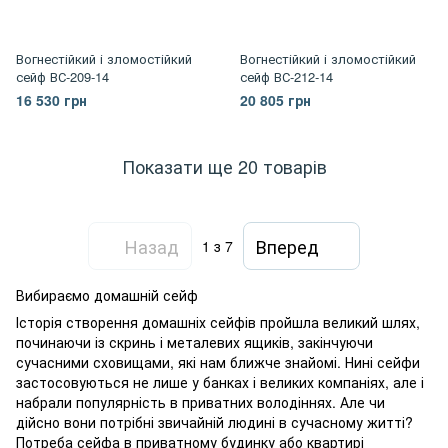
Вогнестійкий і зломостійкий
Вогнестійкий і зломостійкий
сейф ВС-209-14
сейф ВС-212-14
16 530 грн
20 805 грн
Показати ще 20 товарів
Назад
Вперед
1
з 7
Вибираємо домашній сейф
Історія створення домашніх сейфів пройшла великий шлях,
починаючи із скринь і металевих ящиків, закінчуючи
сучасними сховищами, які нам ближче знайомі. Нині сейфи
застосовуються не лише у банках і великих компаніях, але і
набрали популярність в приватних володіннях. Але чи
дійсно вони потрібні звичайній людині в сучасному житті?
Потреба сейфа в приватному будинку або квартирі