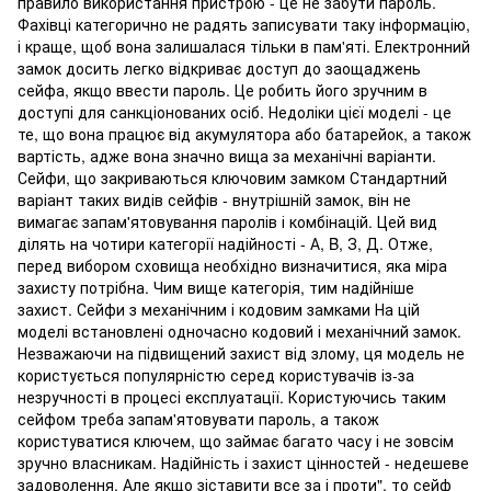
правило використання пристрою - це не забути пароль.
Фахівці категорично не радять записувати таку інформацію,
і краще, щоб вона залишалася тільки в пам'яті. Електронний
замок досить легко відкриває доступ до заощаджень
сейфа, якщо ввести пароль. Це робить його зручним в
доступі для санкціонованих осіб. Недоліки цієї моделі - це
те, що вона працює від акумулятора або батарейок, а також
вартість, адже вона значно вища за механічні варіанти.
Сейфи, що закриваються ключовим замком Стандартний
варіант таких видів сейфів - внутрішній замок, він не
вимагає запам'ятовування паролів і комбінацій. Цей вид
ділять на чотири категорії надійності - А, B, З, Д. Отже,
перед вибором сховища необхідно визначитися, яка міра
захисту потрібна. Чим вище категорія, тим надійніше
захист. Сейфи з механічним і кодовим замками На цій
моделі встановлені одночасно кодовий і механічний замок.
Незважаючи на підвищений захист від злому, ця модель не
користується популярністю серед користувачів із-за
незручності в процесі експлуатації. Користуючись таким
сейфом треба запам'ятовувати пароль, а також
користуватися ключем, що займає багато часу і не зовсім
зручно власникам. Надійність і захист цінностей - недешеве
задоволення. Але якщо зіставити все за і проти", то сейф