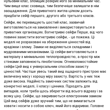
нульовий клас, зломщик розкриє його за мінімальний час.
Чим вище клас сховища, тим безпечніше залишати в нім
заощадження. Для приватного житла цілком досить
придбати сейф першого, другого або третього класів.
Сейфи, які перевищують шостий клас, зазвичай
виготовляються на замовлення і використовуються в
приватних організаціях. Вогнетривкі сейфи Перше, від чого
повинні захистити вогнетривкі сейфи, - це пожежа. Ці
моделі не розраховані на збереження цінностей від
крадіжки і злому. Замки не виділяються складними і
мудрованими механізмами. Ці сейфи виготовляються з
матеріалу з мінімальною теплопровідністю, а простір між
стінками заповнюють пінобетоном. Огневзломостойкие
сейфи Цей вид є універсальним способом захисту
цінностей. Частіше увесь такий вид ощадного пристрою має
величезну масу і хорошу міру захисту. Вартість у них теж
дуже висока. Надійність замочних систем залежить від
конкретної моделі, її класу і цінника. Підходять для
випадків, коли треба щось зберегти від всього відразу і за
всяку ціну. Сейфи, що закриваються електронним замком
Цей вид сейфів дуже зручний тим, що не вимагається
ховати і носити з собою ключ, який його відкриває. Головне