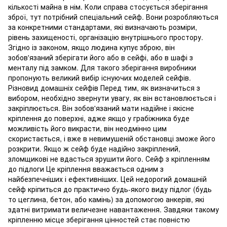
кількості майна в нім. Коли справа стосується зберігання
зброї, тут потрібний спеціальний сейф. Вони розробляються
за конкретними стандартами, які визначають розміри,
рівень захищеності, організацію внутрішнього простору.
Згідно із законом, якщо людина купує зброю, він
зобов'язаний зберігати його або в сейфі, або в шафі з
менталу під замком. Для такого зберігання виробники
пропонують великий вибір існуючих моделей сейфів.
Різновид домашніх сейфів Перед тим, як визначиться з
вибором, необхідно звернути увагу, як він встановлюється і
закріплюється. Він зобов'язаний мати надійне і якісне
кріплення до поверхні, адже якщо у грабіжника буде
можливість його викрасти, він неодмінно цим
скористається, і вже в невимушеній обстановці зможе його
розкрити. Якщо ж сейф буде надійно закріплений,
зломщикові не вдасться зрушити його. Сейф з кріпленням
до підлоги Це кріплення вважається одним з
найбезпечніших і ефективніших. Цей недорогий домашній
сейф кріпиться до практично будь-якого виду підлог (будь
то цеглина, бетон, або камінь) за допомогою анкерів, які
здатні витримати величезне навантаження. Завдяки такому
кріпленню місце зберігання цінностей стає повністю