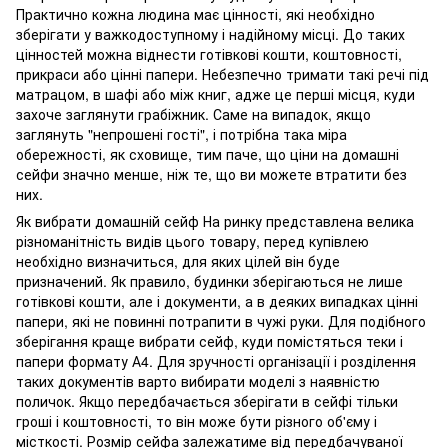
Практично кожна людина має цінності, які необхідно
зберігати у важкодоступному і надійному місці. До таких
цінностей можна віднести готівкові кошти, коштовності,
прикраси або цінні папери. Небезпечно тримати такі речі під
матрацом, в шафі або між книг, адже це перші місця, куди
захоче заглянути грабіжник. Саме на випадок, якщо
заглянуть "непрошені гості", і потрібна така міра
обережності, як сховище, тим паче, що ціни на домашні
сейфи значно менше, ніж те, що ви можете втратити без
них.
Як вибрати домашній сейф На ринку представлена велика
різноманітність видів цього товару, перед купівлею
необхідно визначиться, для яких цілей він буде
призначений. Як правило, будинки зберігаються не лише
готівкові кошти, але і документи, а в деяких випадках цінні
папери, які не повинні потрапити в чужі руки. Для подібного
зберігання краще вибрати сейф, куди помістяться теки і
папери формату А4. Для зручності організації і розділення
таких документів варто вибирати моделі з наявністю
поличок. Якщо передбачається зберігати в сейфі тільки
гроші і коштовності, то він може бути різного об'єму і
місткості. Розмір сейфа залежатиме від передбачуваної