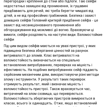
перегородки і кріплення до стіни або підлоги. Такі сейфи
недостатньо захищені від проникнення, їх гущавині
придбавають для речей, які треба берегти чимдалі від
дітей, а не від професійних грабіжників. Безпека і захист
домашніх сейфів Головний критерій придбання сейфа - це
захист від несанкціонованого проникнення або
обгороджування від можливої дії вогню. Враховуючи ці
вимоги, сейфи розділяють на наступні види. Взломостойкие
сейфи
Під цим видом сейфів маються на увазі пристрої, у яких
підвищена безпека зберігання цінностей за рахунок
витривалості до зломів. Клас витривалості на
взломостойкость визначається на спеціально
встановлених випробуваннях, перевірках на міцність і
ефективність. На подібних випробуваннях сейф піддають
серйозним механічним діям, використовуючи різні методи
злому і інструменти. У результаті таких перевірок
отримують результат, який і визначає міцність і
взломостойкость пристрої. Також враховується час,
витрачений на злом сховища, що перевіряється.
Взломостойкость зберігаючих пристроїв вимірюється в
класах, всього їх одинадцять. Отже, якщо встановлений