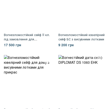
Вогнезломостійкий сейф II кл.
Вогнезломостійкий ювелірний
під замовлення для
сейф БС з висувними лотками
зберігання документів і
17 500 грн
9 200 грн
цінностей