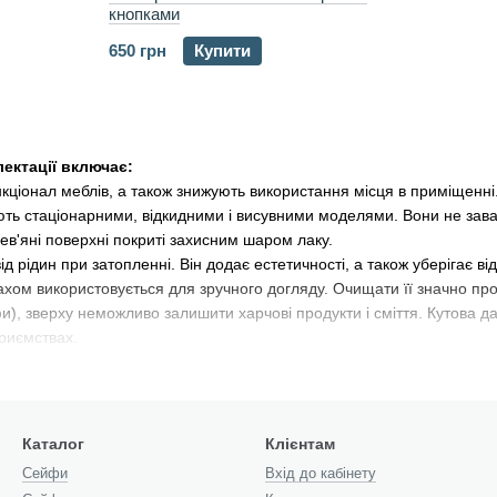
кнопками
650 грн
Купити
ектації включає:
кціонал меблів, а також знижують використання місця в приміщенні
ють стаціонарними, відкидними і висувними моделями. Вони не зава
рев'яні поверхні покриті захисним шаром лаку.
д рідин при затопленні. Він додає естетичності, а також уберігає в
ахом використовується для зручного догляду. Очищати її значно пр
фи), зверху неможливо залишити харчові продукти і сміття. Кутова 
риємствах.
 сучасне рішення безпеки. Для використання не потрібно ключ, доси
ікат ключа.
 Встановлюється при нестачі стандартного вмістилища шафи. Засто
Каталог
Клієнтам
безпечує внутрішню вентиляцію, позбавляє від випарів. Чи не накоп
Cейфи
Вхід до кабінету
ють чистку підстави гардероба і статі, адже його не доводиться руха