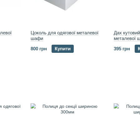
алевої
Цоколь для одягової металевої
Дах кутовий
шафи
металевої 
800 грн
Купити
395 грн