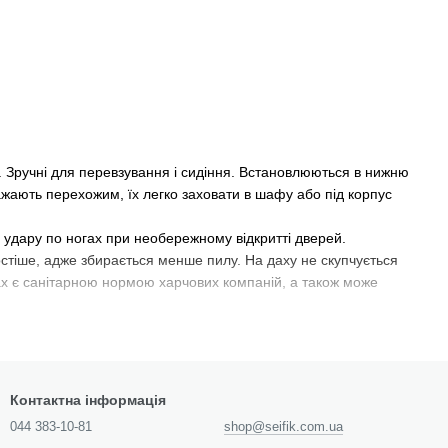
. Зручні для перевзування і сидіння. Встановлюються в нижню
жають перехожим, їх легко заховати в шафу або під корпус
ід удару по ногах при необережному відкритті дверей.
остіше, адже збирається менше пилу. На даху не скупчується
дах є санітарною нормою харчових компаній, а також може
ть цифровий комбінації. Виключає доступ сторонніх, оскільки
совується для особистих речей, поверхня оброблена
Контактна інформація
ичує воду з взуття, допомагає їй швидше сохнути.
044 383-10-81
shop@seifik.com.ua
ти з місця (також ефективні в разі затоплення).