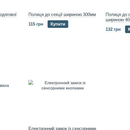
одягової
Полиця до секції шириною 300мм
Полиця до 
шириною 4
115 грн
Купити
132 грн
Електронний замок із сенсорними