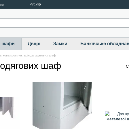
Рус
Укр
ння
і шафи
Двері
Замки
Банківське обладна
аткова комплектація до одягових шаф
 одягових шаф
С