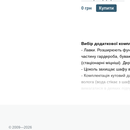
0 грн
Купити
Вибір додаткової компл
- Лавки. Розширюють фун
частину гардероба, бува
(стаціонарні міцніші). Де
- Цоколь захищає шафу ві
- Комплектація кутовий д
волога (вода стікає з ша
вимагатися в деяких підп
- Електронний замок - це
не вдасться зробити дубл
- Полка для зберігання.
порошковою фарбою.
- Полка з перфорацією за
- Ніжки для шафи полегшу
© 2009—2026