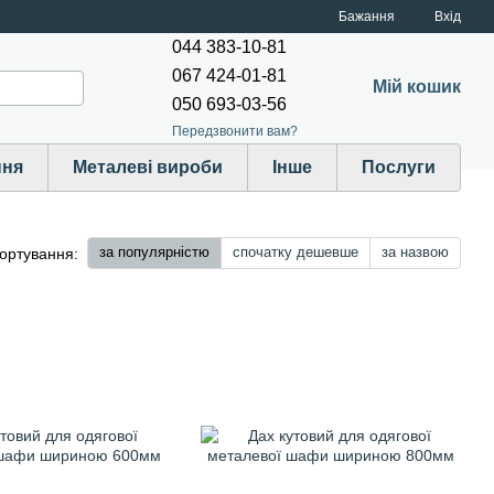
Бажання
Вхід
044 383-10-81
067 424-01-81
Мій кошик
050 693-03-56
Передзвонити вам?
ння
Металеві вироби
Інше
Послуги
за популярністю
спочатку дешевше
за назвою
ортування: