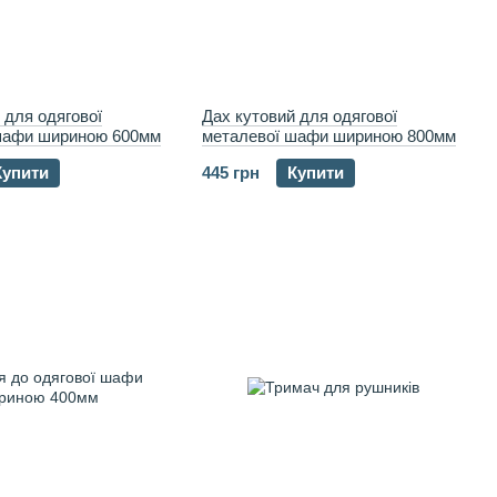
 для одягової
Дах кутовий для одягової
шафи шириною 600мм
металевої шафи шириною 800мм
Купити
445 грн
Купити