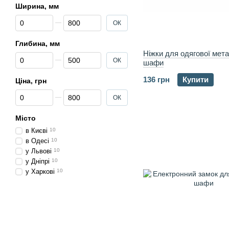
Ширина, мм
Від Ширина, мм
До Ширина, мм
ОК
Глибина, мм
Ніжки для одягової мет
Від Глибина, мм
До Глибина, мм
ОК
шафи
136 грн
Купити
Ціна, грн
Від Ціна, грн
До Ціна, грн
ОК
Місто
в Києві
10
в Одесі
10
у Львові
10
у Дніпрі
10
у Харкові
10