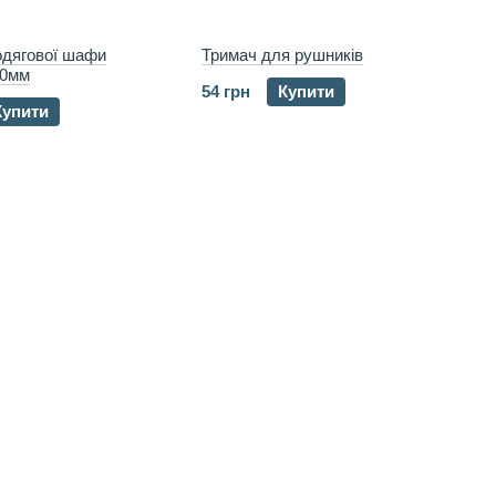
одягової шафи
Тримач для рушників
00мм
54 грн
Купити
Купити