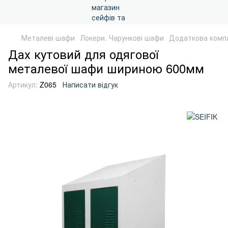
Металеві шафи
Локери. Чарункові шафи
Додаткова компл
Дах кутовий для одягової
металевої шафи шириною 600мм
Артикул:
Z065
Написати відгук