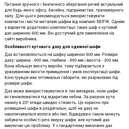
Питання зручного і безпечного зберігання речей актуальний
для будь-якого офісу, басейну, підприємства, тренажерного
залу. Для цього рекомендується використовувати
компактні і місткі металеві шафки від компанії SEIFIK. Одним
з варіантів додаткової комплектації таких шаф є кутовий
дах шириною 600 мм. Він доступний для замовлення на
сайті виробника.
Особливості кутового даху для одежної шафи
Дах встановлюється на шафку шириною 600 мм. Розміри
даху: ширина - 600 мм, глибина - 500 мм і висота - 200 мм.
Вона збільшує висоту вироби, тому підбирається з
урахуванням висоти приміщення і умов експлуатації шафи.
Конструкція має оптимальні габарити, які розраховані під
розміри шафи.
Дах може використовуватися в тих випадках, коли шафи
встановлюватися під відкритим небом. За рахунок кута
нахилу в 23º опади швидко стікають. Це корисно при
розміщенні шафи в роздягальні, щоб на даху не
накопичувалася волога або пил. Відвідувачі також можуть
забувати особисті речі зверху шафи, але кутовий дах
виключає цю проблему. У стандартному виконанні дах