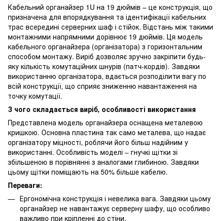
Кабельний органайзер 1U на 19 дюймів – це конструкція, що
призначена для впорядкування та ідентифікації кабельних
трас всередині серверних шаф і стійок. Відстань між такими
монтажними напрямними дорівнює 19 дюймів. Ця модель
кабельного органайзера (організатора) з горизонтальним
способом монтажу. Виріб дозволяє зручно закріпити будь-
яку кількість комутаційних шнурів (патч-кордів). Завдяки
використанню організатора, вдається розподілити вагу по
всій конструкції, що сприяє зниженню навантаження на
точку комутації.
З чого складається виріб, особливості використання
Представлена модель органайзера оснащена металевою
кришкою. Основна пластина так само металева, що надає
організатору міцності, роблячи його більш надійним у
використанні. Особливість моделі – гнучкі щітки зі
збільшеною в порівнянні з аналогами глибиною. Завдяки
цьому щітки поміщають на 50% більше кабелю.
Переваги:
Ергономічна конструкція і невелика вага. Завдяки цьому
органайзер не навантажує серверну шафу, що особливо
важливо при кріпленні до стіни.