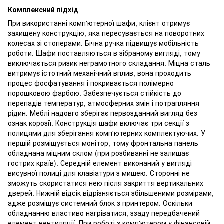
Комплексний підхід
При використанні комп'ютерної шафи, клієнт отримує
захищену конструкцію, яка пересувається на поворотних
колесах зі стоперами. Бічна ручка підвищує мобільність
роботи. Шафи поставляються в зібраному вигляді, тому
виключається ризик неграмотного складання. Міцна сталь
витримує істотний механічний вплив, вона проходить
процес фосфатування і покривається полімерно-
порошковою фарбою. Забезпечується стійкість до
перепадів температур, атмосферних змін і потрапляння
рідин. Меблі надовго зберігає первозданний вигляд без
ознак корозії. Конструкція шафи включає три секції з
полицями для зберігання комп'ютерних комплектуючих. У
першій розміщується монітор, тому фронтальна панель
обладнана міцним склом (при розбиванні не залишає
гострих країв). Середній елемент виконаний у вигляді
висувної полиці для клавіатури з мишею. Сторонні не
зможуть скористатися нею після закриття вертикальних
дверей. Нижній відсік відрізняється збільшеними розмірами,
адже розміщує системний блок з принтером. Оскільки
обладнанню властиво нагріватися, ззаду передбачений
елемент вентиляції. При роботі з комп'ютером у фінансовій