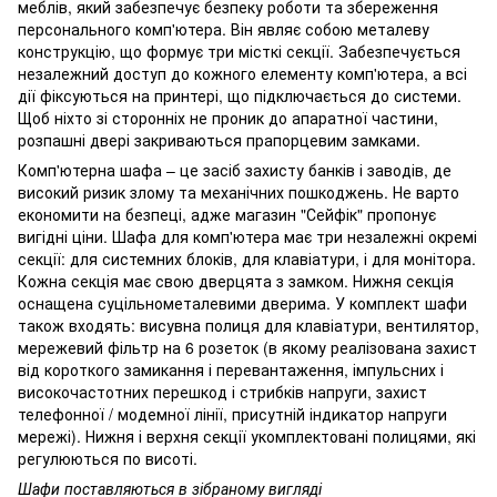
меблів, який забезпечує безпеку роботи та збереження
персонального комп'ютера. Він являє собою металеву
конструкцію, що формує три місткі секції. Забезпечується
незалежний доступ до кожного елементу комп'ютера, а всі
дії фіксуються на принтері, що підключається до системи.
Щоб ніхто зі сторонніх не проник до апаратної частини,
розпашні двері закриваються прапорцевим замками.
Комп'ютерна шафа – це засіб захисту банків і заводів, де
високий ризик злому та механічних пошкоджень. Не варто
економити на безпеці, адже магазин "Сейфік" пропонує
вигідні ціни. Шафа для комп'ютера має три незалежні окремі
секції: для системних блоків, для клавіатури, і для монітора.
Кожна секція має свою дверцята з замком. Нижня секція
оснащена суцільнометалевими дверима. У комплект шафи
також входять: висувна полиця для клавіатури, вентилятор,
мережевий фільтр на 6 розеток (в якому реалізована захист
від короткого замикання і перевантаження, імпульсних і
високочастотних перешкод і стрибків напруги, захист
телефонної / модемної лінії, присутній індикатор напруги
мережі). Нижня і верхня секції укомплектовані полицями, які
регулюються по висоті.
Шафи поставляються в зібраному вигляді