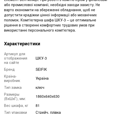
або промислової компанії, необхідні заходи захисту. Не
варто економити на збереженні обладнання, щоб не
допустити крадіжки цінної інформації або механічних
поломок. Комп'ютерна шафа ШКУ-3 – це оптимальне
рішення в створенні комфортних трудових умов при
використанні персонального комп'ютера.
Характеристики
Артикул для
отображения
ШКУ-3
на сайте
Бренд
SEIFIK
Країна-
Україна
виробник
Тип замка
ключ
Размеры
1860x640x630
(ВхШхГ), мм:
Вес шкафа, кг
81
Тип упаковки
Стрейч. плівка