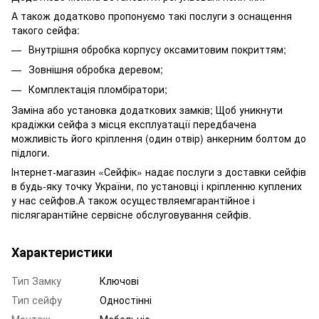
А також додатково пропонуємо такі послуги з оснащення
такого сейфа:
Внутрішня обробка корпусу оксамитовим покриттям;
Зовнішня обробка деревом;
Комплектація пломбіратори;
Заміна або установка додаткових замків; Щоб уникнути
крадіжки сейфа з місця експлуатації передбачена
можливість його кріплення (один отвір) анкерним болтом до
підлоги.
Інтернет-магазин «Сейфік» надає послуги з доставки сейфів
в будь-яку точку України, по установці і кріпленню куплених
у нас сейфов.А також осуществляемгарантійное і
післягарантійне сервісне обслуговування сейфів.
Характеристики
Тип Замку
Ключові
Тип сейфу
Одностінні
Монтаж
Мебельніе