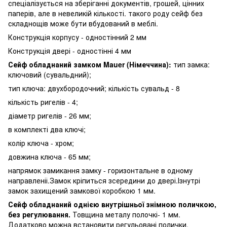
спеціалізується на зберіганні документів, грошей, цінних
паперів, але в невеликій кількості. такого роду сейф без
складнощів може бути вбудований в меблі.
Конструкція корпусу - одностінний 2 мм
Конструкція двері - одностінні 4 мм
Сейф обладнаний замком Mauer (Німеччина):
тип замка:
ключовий (сувальдний);
тип ключа: двухбородочний; кількість сувальд - 8
кількість ригелів - 4;
діаметр ригелів - 26 мм;
в комплекті два ключі;
колір ключа - хром;
довжина ключа - 65 мм;
напрямок замикання замку - горизонтальне в одному
направленіі.Замок кріпиться зсередини до двері.Ізнутрі
замок захищений замкової коробкою 1 мм.
Сейф обладнаний однією внутрішньої знімною поличкою,
без регулювання.
Товщина металу полочкі- 1 мм.
Додатково можна встановити регульовані полички.