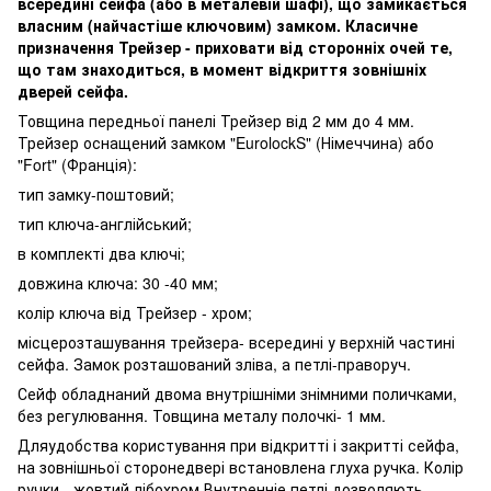
всередині сейфа (або в металевій шафі), що замикається
власним (найчастіше ключовим) замком. Класичне
призначення Трейзер - приховати від сторонніх очей те,
що там знаходиться, в момент відкриття зовнішніх
дверей сейфа.
Товщина передньої панелі Трейзер від 2 мм до 4 мм.
Трейзер оснащений замком "EurolockS" (Німеччина) або
"Fort" (Франція):
тип замку-поштовий;
тип ключа-англійський;
в комплекті два ключі;
довжина ключа: 30 -40 мм;
колір ключа від Трейзер - хром;
місцерозташування трейзера- всередині у верхній частині
сейфа. Замок розташований зліва, а петлі-праворуч.
Сейф обладнаний двома внутрішніми знімними поличками,
без регулювання. Товщина металу полочкі- 1 мм.
Дляудобства користування при відкритті і закритті сейфа,
на зовнішньої сторонедвері встановлена ​​глуха ручка. Колір
ручки - жовтий лібохром.Внутренніе петлі дозволяють