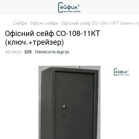
Cейфи
Офісні сейфи
Офісний сейф СО-108-11КT (ключ.+т
Офісний сейф СО-108-11КT
(ключ.+трейзер)
Артикул:
328
Написати відгук