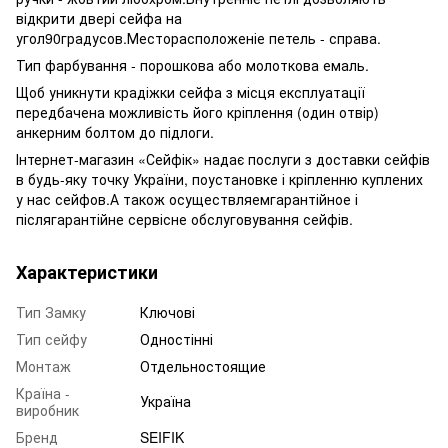
відкрити двері сейфа на
угол90градусов.Месторасположеніе петель - справа.
Тип фарбування - порошкова або молоткова емаль.
Щоб уникнути крадіжки сейфа з місця експлуатації
передбачена можливість його кріплення (один отвір)
анкерним болтом до підлоги.
Інтернет-магазин «Сейфік» надає послуги з доставки сейфів
в будь-яку точку України, поустановке і кріпленню куплених
у нас сейфов.А також осуществляемгарантійное і
післягарантійне сервісне обслуговування сейфів.
Характеристики
Тип Замку
Ключові
Тип сейфу
Одностінні
Монтаж
Отдельностоящие
Країна -
Україна
виробник
Бренд
SEIFIK