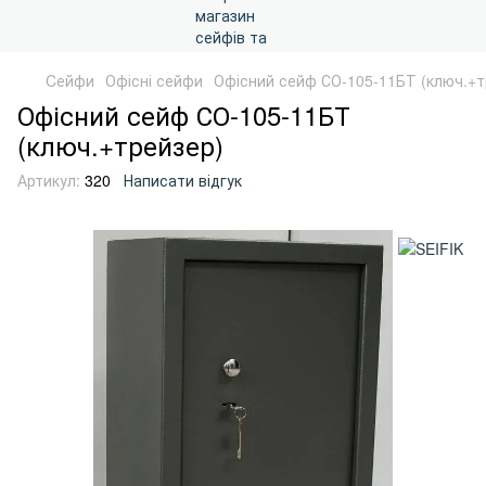
Cейфи
Офісні сейфи
Офісний сейф СО-105-11БТ (ключ.+т
Офісний сейф СО-105-11БТ
(ключ.+трейзер)
Артикул:
320
Написати відгук