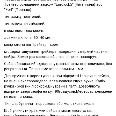
Трейзер оснащений замком "EurolockS" (Німеччина) або
"Fort" (Франція):
тип замку-поштовий;
тип ключа-англійський;
в комплекті два ключі;
довжина ключа: 30 -40 мм;
колір ключа від Трейзер - хром;
місцерозташування трейзера- всередині у верхній частині
сейфа. Замок розташований зліва, а петлі-праворуч.
Сейф обладнаний однією внутрішньої знімною поличкою, без
регулювання. Толщінаметалла полички 1 мм.
Для зручності користування при відкритті і закритті сейфа,
на внешнейсторонедвері встановлена ​​глуха ручка. Колір
ручки - жовтий лібохром.Внутренніе петлі дозволяють
відкрити двері сейфа на кут 90градусов.Месторасположеніе
петель - справа.
Тип фарбування - порошкова або молоткова емаль.
Щоб уникнути крадіжки сейфа з місця експлуатації
передбачена можливість його кріплення (один отвір)