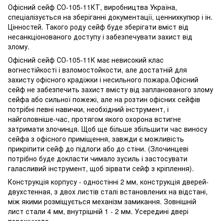
Офісний сейф СО-105-11КТ, виробництва Україна,
спеціалізується на зберіганні документації, ценнихкупюр і ін.
Цінностей. Такого роду сейф буде зберігати вміст від
несанкціонованого доступу і забезпечувати захист від
злому.
Офісний сейф СО-105-11К має невисокий клас
вогнестійкості і взломостойкости, але достатній для
захисту офісного крадіжки і несильного пожара.Офісний
сейф не забезпечить захист вмісту від запланованого злому
сейфа або сильної пожежі, але на розтин офісних сейфів
потрібні певні навички, необхідний інструмент, і
найголовніше-час, протягом якого охорона встигне
затримати злочинця. Щоб ще більше збільшити час виносу
сейфа з офісного приміщення, завжди є можливість
прикріпити сейф до підлоги або до стіни. (Злочинцеві
потрібно буде докласти чимало зусиль і застосувати
галасливий інструмент, щоб зірвати сейф з кріплення).
Конструкція корпусу - одностінні 2 мм, конструкція дверей-
двухстенная, з двох листів сталі встановлених на відстані,
між якими розміщується механізм замикання. Зовнішній
лист стали 4 мм, внутрішній 1 - 2 мм. Усередині двері
порожниста.