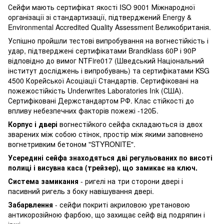
Сейфи мають сертифікат якості ISO 9001 Міжнародної
організації зі стандартизації, підтверджений Energy &
Environmental Accredited Quality Assessment Великобританія.
Успішно пройшли тестові випробування на вогнестійкість і
удар, підтверджені сертифікатами Brandklass 60P і 90P
відповідно до вимог NTFire017 (Шведський Національний
інститут досліджень і випробувань) та сертифікатами KSG
4500 Корейської Асоціації Стандартів. Сертифіковані на
пожежостійкість Underwrites Laboratories Ink (США).
Сертифіковані Держстандартом РФ. Клас стійкості до
впливу небезпечних факторів пожежі -120Б.
Корпус і двері
вогнестійкого сейфа складаються із двох
зварених між собою стінок, простір між якими заповнено
вогнетривким бетоном "STYRONITE".
Усередині сейфа знаходяться дві регульованих по висоті
полиці і висувна каса (трейзер), що замикає на ключ.
Система замикання
- ригелі на три сторони двері і
пасивний ригель з боку навішування двері.
Забарвлення
- сейфи покриті акриловою уретановою
антикорозійною фарбою, що захищає сейф від подряпин і