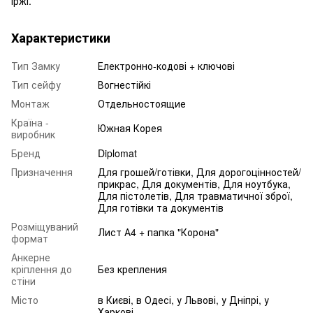
іржі.
Характеристики
Тип Замку
Електронно-кодові + ключові
Тип сейфу
Вогнестійкі
Монтаж
Отдельностоящие
Країна -
Южная Корея
виробник
Бренд
Diplomat
Призначення
Для грошей/готівки, Для дорогоцінностей/
прикрас, Для документів, Для ноутбука,
Для пістолетів, Для травматичної зброї,
Для готівки та документів
Розміщуваний
Лист А4 + папка "Корона"
формат
Анкерне
кріплення до
Без крепления
стіни
Місто
в Києві, в Одесі, у Львові, у Дніпрі, у
Харкові