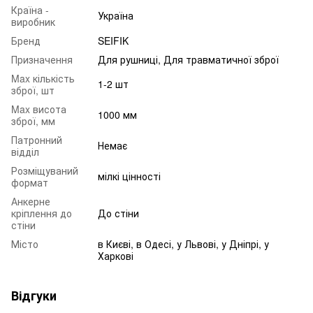
Країна -
Україна
виробник
Бренд
SEIFIK
Призначення
Для рушниці, Для травматичної зброї
Max кількість
1-2 шт
зброї, шт
Max висота
1000 мм
зброї, мм
Патронний
Немає
відділ
Розміщуваний
мілкі цінності
формат
Анкерне
кріплення до
До стіни
стіни
Місто
в Києві, в Одесі, у Львові, у Дніпрі, у
Харкові
Відгуки