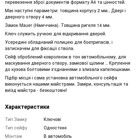
перевезення зброї документів формату А4 та цінностей.
Має наступні параметри: товщина корпусу 2 мм., Двері і
дверного отвору 4 мм.
Замок Mauer (Німеччина). Товщина ригеля 14 мм.
Ключ служить ручкою для відкривання дверей.
Усередині обладнаний полицею для боєприпасів, і
затискачем для фіксації ствола.
Сейф оброблений ковроліном в тон автомобільному, для
маскування дверного отвору, замкової щілини .. Кріплення
до кузова болтовими з'єднаннями з злизала капелюшками.
Підбір місця і сама установка автомобільного сейфа
виконується нашими майстрами. Заміри, консультація та
виїзд майстра - безкоштовні!
Характеристики
Тип Замку
Ключові
Тип сейфу
Одностінні
Монтаж
В автомобіль