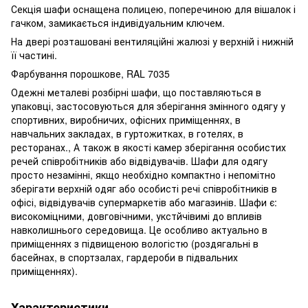
Секція шафи оснащена полицею, поперечиною для вішалок і
гачком, замикається індивідуальним ключем.
На двері розташовані вентиляційні жалюзі у верхній і нижній
її частині.
Фарбування порошкове, RAL 7035
Одежні металеві розбірні шафи, що поставляються в
упаковці, застосовуються для зберігання змінного одягу у
спортивних, виробничих, офісних приміщеннях, в
навчальних закладах, в гуртожитках, в готелях, в
ресторанах., А також в якості камер зберігання особистих
речей співробітників або відвідувачів. Шафи для одягу
просто незамінні, якщо необхідно компактно і непомітно
зберігати верхній одяг або особисті речі співробітників в
офісі, відвідувачів супермаркетів або магазинів. Шафи є:
високоміцними, довговічними, укстйчівимі до впливів
навколишнього середовища. Це особливо актуально в
приміщеннях з підвищеною вологістю (роздягальні в
басейнах, в спортзалах, гардероби в підвальних
приміщеннях).
Характеристики