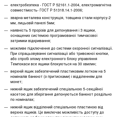
електробезпека - ГОСТ Р 52161.1-2004, електромагнітна
совместімость- ГОСТ Р 51318.14.1-2006;
зварна металева конструкція, товщина стали корпусу-2
мм, лицьовій панелі 5мм;
наявність 5 прорізів для депонування і 3 ящики,
оснащених системою програмованої тимчасової
затримки відкривання;
можливе підключення до системи охоронної сигналізації.
При спрацьовуванні сигналізації або тривожної кнопки,
або спробі злому електронного блоку управління
Темпокаси все ящики блокуються на 30 хвилин;
верхній ящик забезпечений пластиковим лотком на 5
номіналів банкнот (з притисками) і відділенням для
монет;
нижній ящик забезпечений спеціальною 5-секційної
касетою для зберігання депонуються банкнот роздільно
по номіналах;
нижній ящик відділений спеціальною пластиною від
верхніх ящиків. Це виключає можливість доступу до