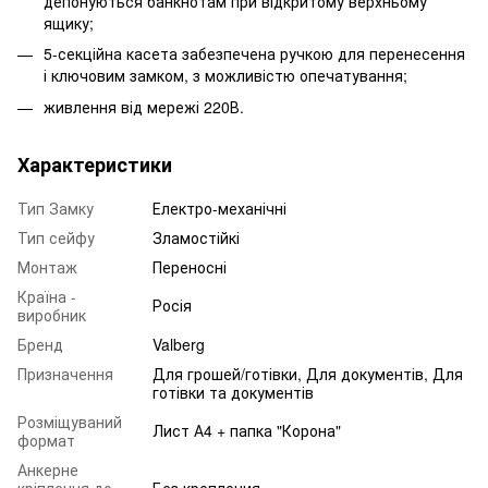
депонуються банкнотам при відкритому верхньому
ящику;
5-секційна касета забезпечена ручкою для перенесення
і ключовим замком, з можливістю опечатування;
живлення від мережі 220В.
Характеристики
Тип Замку
Електро-механічні
Тип сейфу
Зламостійкі
Монтаж
Переносні
Країна -
Росія
виробник
Бренд
Valberg
Призначення
Для грошей/готівки, Для документів, Для
готівки та документів
Розміщуваний
Лист А4 + папка "Корона"
формат
Анкерне
кріплення до
Без крепления