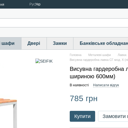
Рус
Укр
ння
і шафи
Двері
Замки
Банківське обладна
Головна
Металеві шафи
Лавки.
Висувна гардеробна лавка СГ мод. X (
Висувна гардеробна л
шириною 600мм)
В наявності
Написати відгук
785 грн
Купити
Замовити