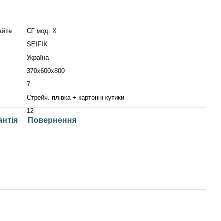
айте
СГ мод. X
SEIFIK
Україна
370x600x800
7
Стрейч. плівка + картонні кутики
12
антія
Повернення