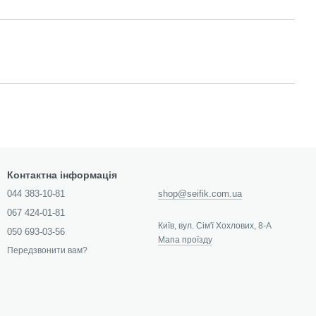
Контактна інформація
044 383-10-81
shop@seifik.com.ua
067 424-01-81
Київ, вул. Сім'ї Хохлових, 8-А
050 693-03-56
Мапа проїзду
Передзвонити вам?