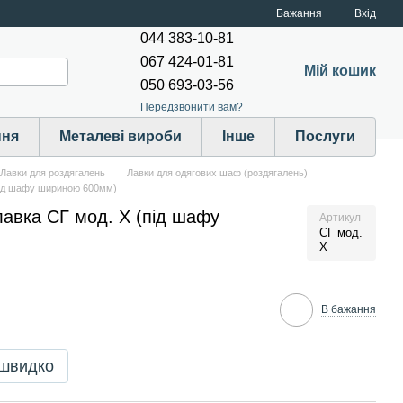
Бажання
Вхід
044 383-10-81
067 424-01-81
Мій кошик
050 693-03-56
Передзвонити вам?
ння
Металеві вироби
Інше
Послуги
 Лавки для роздягалень
Лавки для одягових шаф (роздягалень)
під шафу шириною 600мм)
авка СГ мод. X (під шафу
Артикул
СГ мод.
X
В бажання
 швидко