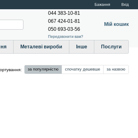
Бажання
Вхід
044 383-10-81
067 424-01-81
Мій кошик
050 693-03-56
Передзвонити вам?
ння
Металеві вироби
Інше
Послуги
за популярністю
спочатку дешевше
за назвою
ортування: