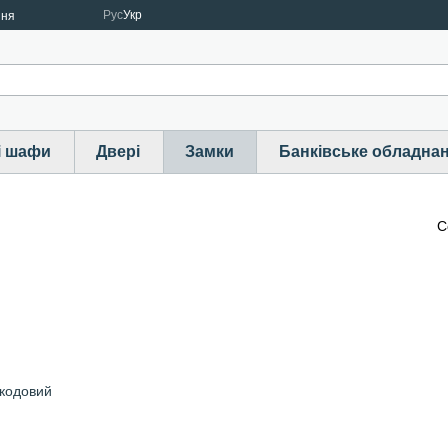
Рус
Укр
ння
і шафи
Двері
Замки
Банківське обладна
С