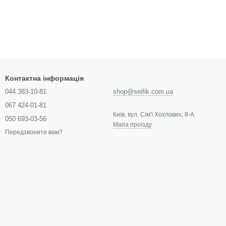
Контактна інформація
044 383-10-81
shop@seifik.com.ua
067 424-01-81
Київ, вул. Сім'ї Хохлових, 8-А
050 693-03-56
Мапа проїзду
Передзвонити вам?