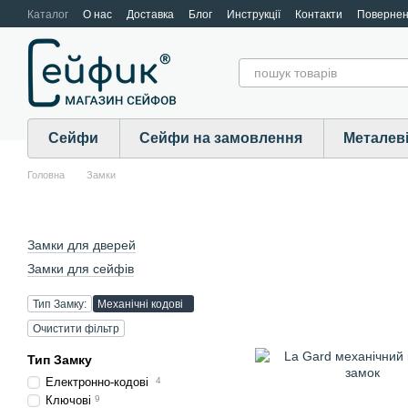
Перейти до основного контенту
Каталог
О нас
Доставка
Блог
Инструкції
Контакти
Поверне
Cейфи
Сейфи на замовлення
Металев
Головна
Замки
Замки для дверей
Замки для сейфів
Тип Замку:
Механічні кодові
Очистити фільтр
Тип Замку
Електронно-кодові
4
Ключові
9