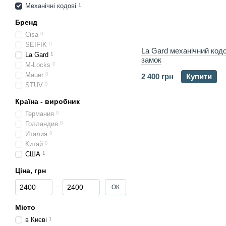
Механічні кодові
1
Бренд
Cisa
0
SEIFIK
0
La Gard механічний код
La Gard
1
замок
M-Locks
0
Mauer
0
2 400 грн
Купити
STUV
0
Країна - виробник
Германия
0
Голландия
0
Италия
0
Китай
0
США
1
Ціна, грн
Від Ціна, грн
До Ціна, грн
ОК
Місто
в Києві
1