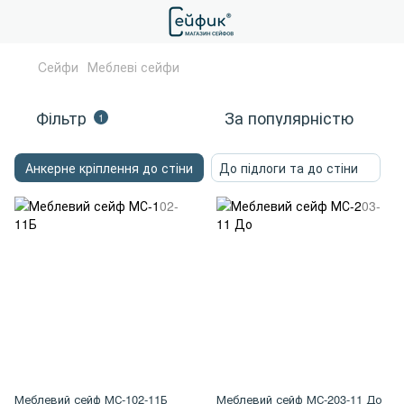
Cейфи
Меблеві сейфи
Фільтр
За популярністю
1
Анкерне кріплення до стіни
До підлоги та до стіни
Меблевий сейф МС-102-11Б
Меблевий сейф МС-203-11 До