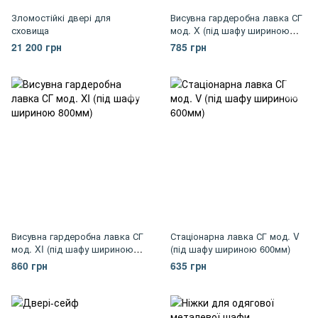
Зломостійкі двері для
Висувна гардеробна лавка СГ
сховища
мод. X (під шафу шириною
600мм)
21 200 грн
785 грн
Висувна гардеробна лавка СГ
Стаціонарна лавка СГ мод. V
мод. XI (під шафу шириною
(під шафу шириною 600мм)
800мм)
860 грн
635 грн