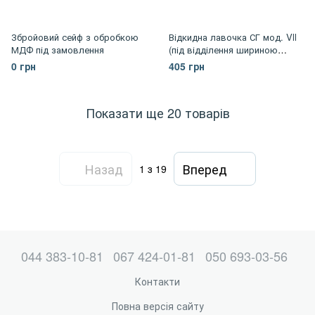
Збройовий сейф з обробкою
Відкидна лавочка СГ мод. Vll
МДФ під замовлення
(під відділення шириною
400мм)
0 грн
405 грн
Показати ще 20 товарів
Назад
Вперед
1
з 19
044 383-10-81
067 424-01-81
050 693-03-56
Контакти
Повна версія сайту