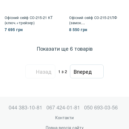
Офісний сейф СО-215-21 КT
Офісний сейф СО-215-21ЛФ
(ключ.+трейзер)
(замок
"Mauer"+трейзер+замкова
7 695 грн
8 550 грн
кришка)
Показати ще 6 товарів
Назад
Вперед
1
з 2
044 383-10-81
067 424-01-81
050 693-03-56
Контакти
Повна версія сайту