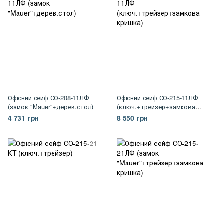
Офісний сейф СО-208-11ЛФ
Офісний сейф СО-215-11ЛФ
(замок "Mauer"+дерев.стол)
(ключ.+трейзер+замкова
кришка)
4 731 грн
8 550 грн