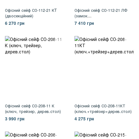
Офісний сейф СО-112-21 КT
Офісний сейф СО-112-21 ЛФ
(двосекційний)
(замок
"Mauer"+трейзер+замкова
6 270 грн
7 410 грн
кришка)
Офісний сейф СО-208-11 К
Офісний сейф СО-208-11КТ
(ключ, трейзер, дерев.стол)
(ключ.+трейзер+дерев.стол)
3 990 грн
4 275 грн